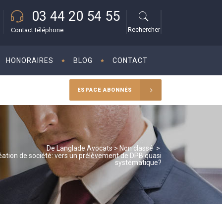
03 44 20 54 55
Rechercher
Contact téléphone
HONORAIRES
BLOG
CONTACT
ESPACE ABONNÉS
De Langlade Avocats
>
Non classé
>
éation de société: vers un prélèvement de DPB quasi
systématique?