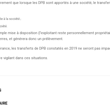
clairement que lorsque les DPB sont apportés à une société, le tra
e à la société ;
ciété.
ple mise à disposition (l’exploitant reste personnellement propriétai
rres, et générera donc un prélèvement.
olérance, les transferts de DPB constatés en 2019 ne seront pas impa
e vigilant dans ces situations.
S
AIRE