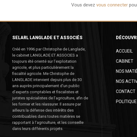
Vous devez
vous connecter
pour
SELARL LANGLADE ET ASSOCIÉS
DÉCOUVR
Créé en 1996 par Christophe de Langlade,
ACCUEIL
le cabinet LANGLADE ET ASSOCIES a
CABINET
toujours été orienté sur l’exploitation
agricole, et plus particulièrement la
NOS MATI
fiscalité agricole. Me Christophe de
LANGLADE intervient depuis plus de 30
NOS ACTIV
ans auprès principalement d’un public
CONTACT
d’experts comptables et fiscalistes et
juristes spécialistes de l’agriculture, afin de
POLITIQUE
les former et les réassurer. Il assure par
ailleurs la défense des intérêts des
contribuables dans toutes matières se
rapportant à l’agriculture, et les conseille
dans leurs différents projets.