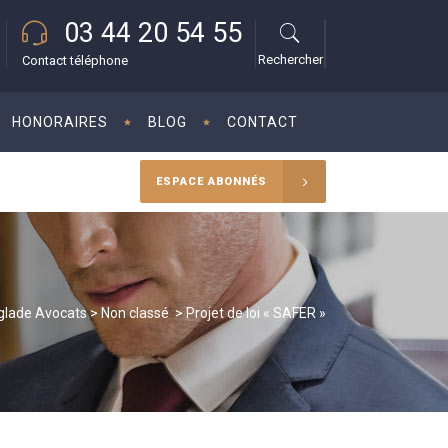
03 44 20 54 55
Rechercher
Contact téléphone
HONORAIRES
BLOG
CONTACT
ESPACE ABONNÉS
glade Avocats
>
Non classé
>
Projet de loi « SAFER »