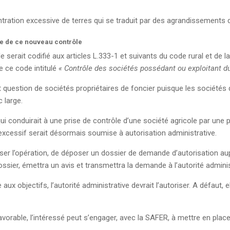
centration excessive de terres qui se traduit par des agrandissements 
e de ce nouveau contrôle
 serait codifié aux articles L.333-1 et suivants du code rural et de 
I de ce code intitulé
« Contrôle des sociétés possédant ou exploitant du
 question de sociétés propriétaires de foncier puisque les sociétés 
 large.
i conduirait à une prise de contrôle d’une société agricole par une p
xcessif serait désormais soumise à autorisation administrative.
liser l’opération, de déposer un dossier de demande d’autorisation au
ossier, émettra un avis et transmettra la demande à l’autorité admini
aux objectifs, l’autorité administrative devrait l’autoriser. A défaut, 
favorable, l’intéressé peut s’engager, avec la SAFER, à mettre en pla